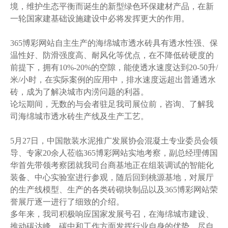
境，维护生态平衡而诞生的新型绿色环保建材产品，在新
一轮国家建基础设施建设中必将发挥更大的作用。
365博彩网站自主生产的海绵城市透水砖具有透水性强、保
温性好、防滑强度高、耐风化等优点，在不降低砖硬度的
前提下，拥有10%-20%的空隙，能使透水速度达到20-50升/
米/小时，在实际案例的应用中，排水速度远超出普通透水
砖，成为了解决城市内涝问题的利器。
论坛期间，无数的与会者驻足我司展位前，咨询、了解我
司海绵城市透水砖生产线及生产工艺。
5月27日，中国散装水泥推广发展协会混凝土专业委员会领
导、专家20余人莅临365博彩网站实地考察，副总经理傅国
华首先带领考察团就我司台商基地正在组装调试的智能化
装备、中心实验室进行参观，随后回到桃源基地，对展厅
的生产线模型、生产的各类砖砌块制品以及365博彩网站荣
誉展厅逐一进行了细致的介绍。
多年来，我司积极响应国家发展号召，在海绵城市建设、
推动碳达峰、碳中和工作方面发挥行业自身的优势，尽自