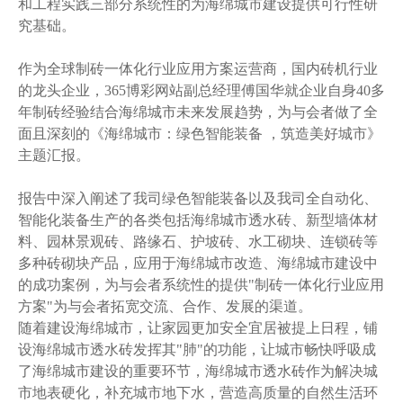
和工程实践三部分系统性的为海绵城市建设提供可行性研
究基础。
作为全球制砖一体化行业应用方案运营商，国内砖机行业
的龙头企业，365博彩网站副总经理傅国华就企业自身40多
年制砖经验结合海绵城市未来发展趋势，为与会者做了全
面且深刻的《海绵城市：绿色智能装备 ，筑造美好城市》
主题汇报。
报告中深入阐述了我司绿色智能装备以及我司全自动化、
智能化装备生产的各类包括海绵城市透水砖、新型墙体材
料、园林景观砖、路缘石、护坡砖、水工砌块、连锁砖等
多种砖砌块产品，应用于海绵城市改造、海绵城市建设中
的成功案例，为与会者系统性的提供"制砖一体化行业应用
方案"为与会者拓宽交流、合作、发展的渠道。
随着建设海绵城市，让家园更加安全宜居被提上日程，铺
设海绵城市透水砖发挥其"肺"的功能，让城市畅快呼吸成
了海绵城市建设的重要环节，海绵城市透水砖作为解决城
市地表硬化，补充城市地下水，营造高质量的自然生活环