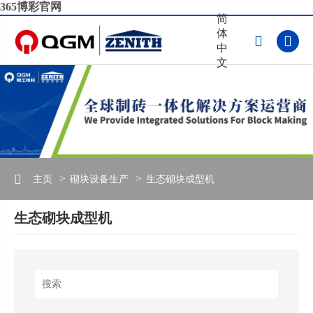
365博彩官网
简
体


中
文
主页
砌块设备生产
生态砌块成型机
生态砌块成型机