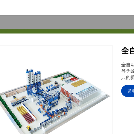
全
全自
等为
典的
发