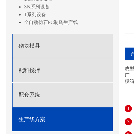
ZN系列设备
T系列设备
全自动仿石PC制砖生产线
砌块模具
成
配料搅拌
广
模
配套系统
1
生产线方案
3