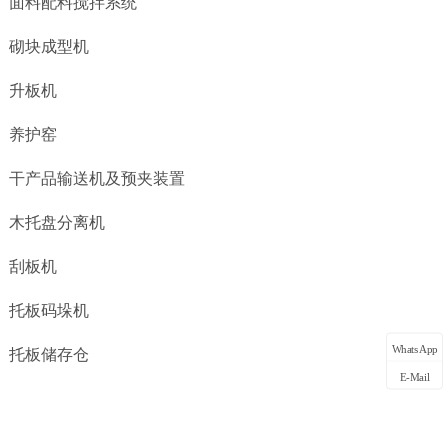
面料配料搅拌系统
砌块成型机
升板机
养护窑
干产品输送机及预夹装置
木托盘分离机
刮板机
托板码垛机
WhatsApp
托板储存仓
E-Mail