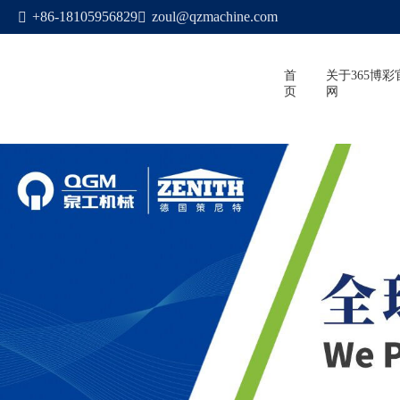
365博彩官网
+86-18105956829
zoul@qzmachine.com


首
关于365博彩
页
网