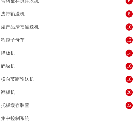
骨料配料搅拌系统
6
皮带输送机
8
湿产品清扫输送机
10
程控子母车
12
降板机
14
码垛机
16
横向节距输送机
18
翻板机
20
托板缓存装置
22
集中控制系统