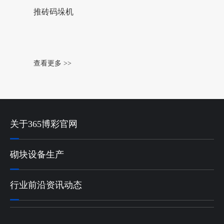
推砖码垛机
查看更多 >>
关于365博彩官网
砌块设备生产
行业前沿资讯动态