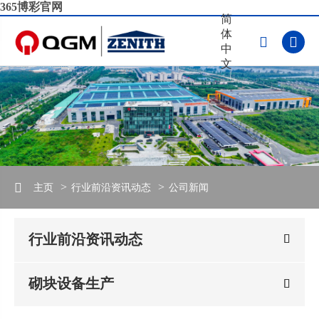
365博彩官网
简
体


中
文
主页
行业前沿资讯动态
公司新闻
行业前沿资讯动态
砌块设备生产