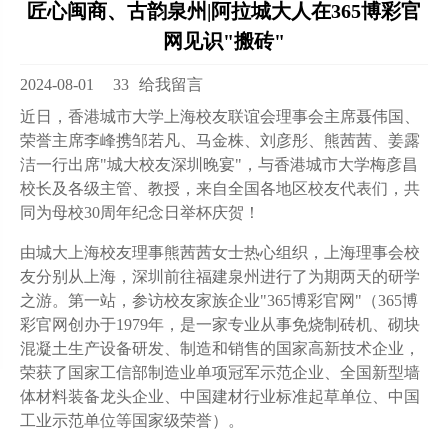
匠心闽商、古韵泉州|阿拉城大人在365博彩官
网见识"搬砖"
2024-08-01
33
给我留言
近日，香港城市大学上海校友联谊会理事会主席聂伟国、
荣誉主席李峰携邹若凡、马金株、刘彦彤、熊茜茜、姜露
洁一行出席"城大校友深圳晚宴"，与香港城市大学梅彦昌
校长及各级主管、教授，来自全国各地区校友代表们，共
同为母校30周年纪念日举杯庆贺！
由城大上海校友理事熊茜茜女士热心组织，上海理事会校
友分别从上海，深圳前往福建泉州进行了为期两天的研学
之游。第一站，参访校友家族企业"365博彩官网"（365博
彩官网创办于1979年，是一家专业从事免烧制砖机、砌块
混凝土生产设备研发、制造和销售的国家高新技术企业，
荣获了国家工信部制造业单项冠军示范企业、全国新型墙
体材料装备龙头企业、中国建材行业标准起草单位、中国
工业示范单位等国家级荣誉）。