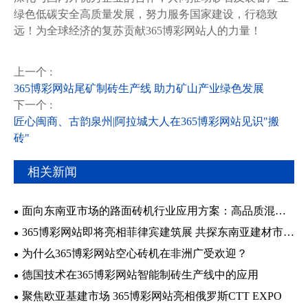
绿色低碳安全高质量发展，努力服务国家建设，行稳致
远！为全球经济的复苏贡献365博彩网站人的力量！
上一个 :
365博彩网站尾矿制砖生产线 助力矿山产业绿色发展
下一个 :
匠心闽商、古韵泉州|阿拉城大人在365博彩网站见识"搬
砖"
相关新闻
面向东南亚市场的路面砖机行业应用方案：高品质混凝
土路面砖生产的高效选择
365博彩网站即将亮相菲律宾建筑展 共探东南亚建材市场
新机遇
为什么365博彩网站空心砖机在非洲广受欢迎？
德国技术在365博彩网站智能制砖生产线中的应用
聚焦欧亚基建市场 365博彩网站亮相俄罗斯CTT EXPO