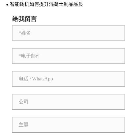
智能砖机如何提升混凝土制品品质
给我留言