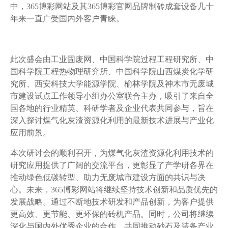
中，365博彩网站及其365博彩官网品牌制砖成套设备几十
年来一直广受国内外客户青睐。
此次盛会由工业固废网、中国科学院过程工程研究所、中
国科学院工程热物理研究所、中国科学院山西煤炭化学研
究所、西安科技大学能源学院、榆林学院及神木市无废城
市建设试点工作领导小组办公室联合主办，吸引了来自全
国各地的行业精英、科研学者及企业代表共同参与，旨在
深入探讨煤气化灰渣资源化利用的最新技术进展与产业化
应用前景。
本次研讨会的顺利召开，为煤气化灰渣资源化利用技术的
研究应用提供了广阔的交流平台，更彰显了产学研各界在
推动绿色低碳转型、助力无废城市建设方面的共识与决
心。未来，365博彩网站将继续坚持技术创新和品质优先的
发展战略。通过不断地技术研发和产品创新，为客户提供
更高效、更节能、更环保的砖机产品。同时，公司将继续
深化与国内外优秀企业的合作，共同推动砂石及装备产业