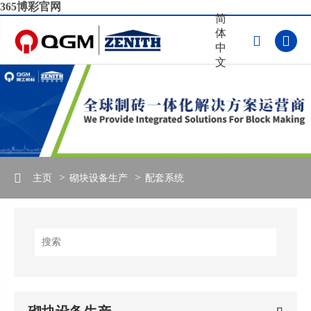
365博彩官网
简
体


中
文
主页
砌块设备生产
配套系统