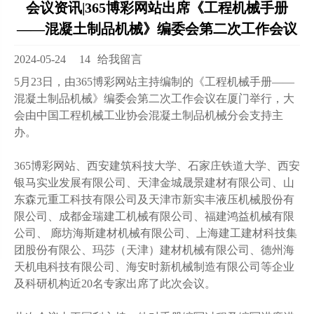
会议资讯|365博彩网站出席《工程机械手册
——混凝土制品机械》编委会第二次工作会议
2024-05-24
14
给我留言
5月23日，由365博彩网站主持编制的《工程机械手册——
混凝土制品机械》编委会第二次工作会议在厦门举行，大
会由中国工程机械工业协会混凝土制品机械分会支持主
办。
365博彩网站、西安建筑科技大学、石家庄铁道大学、西安
银马实业发展有限公司、天津金城晟景建材有限公司、山
东森元重工科技有限公司及天津市新实丰液压机械股份有
限公司、成都金瑞建工机械有限公司、福建鸿益机械有限
公司、 廊坊海斯建材机械有限公司、上海建工建材科技集
团股份有限公、玛莎（天津）建材机械有限公司、德州海
天机电科技有限公司、海安时新机械制造有限公司等企业
及科研机构近20名专家出席了此次会议。