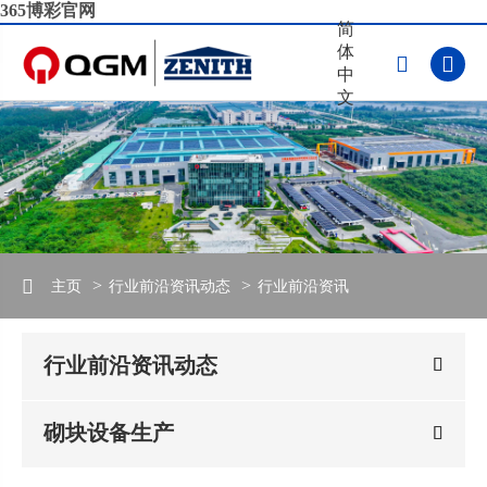
365博彩官网
简
体


中
文
主页
行业前沿资讯动态
行业前沿资讯
行业前沿资讯动态
砌块设备生产