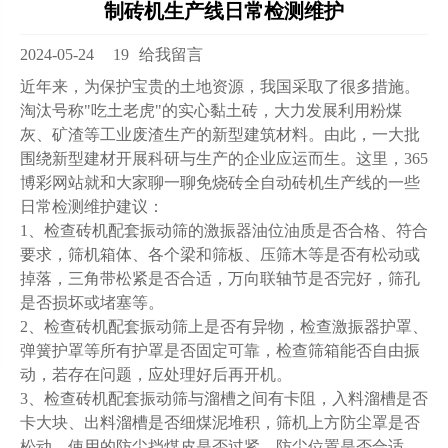
制砖机生产线日常检测维护
2024-05-24
19
给我留言
近年来，为保护宝贵的土地资源，我国采取了很多措施。
淘汰号称"吃土老虎"的实心黏土砖，大力发展利用粉煤
灰、矿渣等工业废渣生产的新型建筑材料。由此，一大批
围绕新型建材开展科研与生产的企业应运而生。这里，365
博彩网站就和大家聊一聊免烧砖全自动砖机生产线的一些
日常检测维护建议：
1、检查砖机配套振动筛的激振器油位油质是否合格、符合
要求，筛机箱体、各个梁和筛板、压筛木等是否有松动或
掉落，三角带松紧是否合适，万向联轴节是否完好，筛孔
是否损坏或堵塞等。
2、检查砖机配套振动筛上是否有异物，检查激振器护罩、
弹簧护罩等所有护罩是否固定可靠，检查筛箱能否自由振
动，若存在问题，应处理好后再开机。
3、检查砖机配套振动筛与溜槽之间有卡阻，入料溜槽是否
卡大块、出料溜槽是否细煤泥堆积，筛机上方防尘罩是否
松动，使用的防尘挡煤皮是否过紧、防尘位置是否合适、