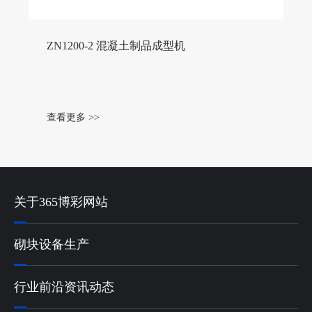
ZN1200-2 混凝土制品成型机
查看更多 >>
关于365博彩网站
砌块设备生产
行业前沿资讯动态