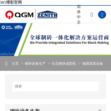
365博彩官网
简
体


中
文
主页
砌块设备生产
生态砌块成型机
德国原装设备