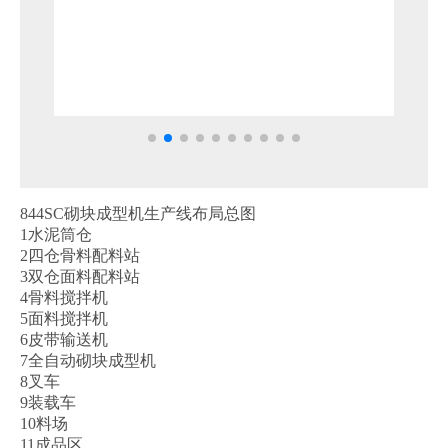
844SC砌块成型机
生产线布局总图
1
水泥筒仓
2
四仓骨料配料站
3
双仓面料配料站
4
骨料搅拌机
5
面料搅拌机
6
皮带输送机
7
全自动砌块成型机
8
叉车
9
装载车
10
料场
11
成品区