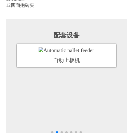
12
四面抱砖夹
配套设备
机
湿度仪