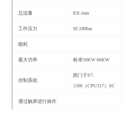
总流量
83L/min
工作压力
SC180bar
能耗
最大功率
标准50KW 66KW
西门子S7-
控制系统
1500（CPU317）SC
通过触屏进行操作