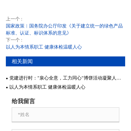
上一个 :
国家政策︱国务院办公厅印发《关于建立统一的绿色产品
标准、认证、标识体系的意见》
下一个 :
以人为本情系职工 健康体检温暖人心
相关新闻
党建进行时："泉心全意，工力同心"博饼活动凝聚人
心，和谐友爱！
以人为本情系职工 健康体检温暖人心
给我留言