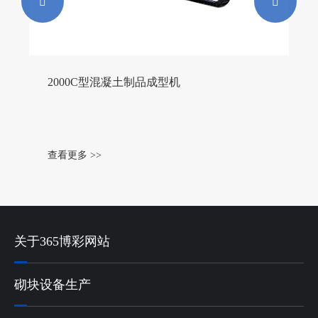


2000C型混凝土制品成型机
查看更多 >>
关于365博彩网站
砌块设备生产