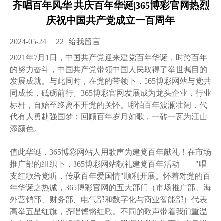
齐唱百年风华 共庆百年华诞|365博彩官网热烈
庆祝中国共产党成立一百周年
2024-05-24
22
给我留言
2021年7月1日，中国共产党迎来建党百年华诞，时跨百年
的努力奋斗，中国共产党带领中国人民取得了举世瞩目的
发展成就。与此同时，在党的带领下，365博彩网站与党共
同成长，砥砺前行。365博彩官网发展成为龙头企业，行业
标杆，自始至终离不开党的关怀。哪怕百年波澜壮阔，代
代有人勇赴强国梦；回顾百年岁月如歌，一砖一瓦为江山
添颜色。
值此华诞，365博彩网站人用歌声为建党百年献礼！在市场
推广部的组织下，365博彩网站献礼建党百年活动——"唱
支红歌给党听，传承百年爱国情"顺利开展。怀着对党的百
年华诞之热诚，365博彩官网的五大部门（市场推广部、海
外营销部、财务部、电气部和数字化与商业智能部）代表
高举五星红旗，齐唱铿锵红歌。不同的歌声带着我们重温