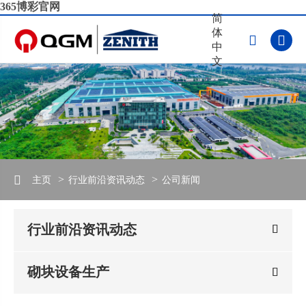
365博彩官网
简
体


中
文
主页
行业前沿资讯动态
公司新闻
行业前沿资讯动态
砌块设备生产