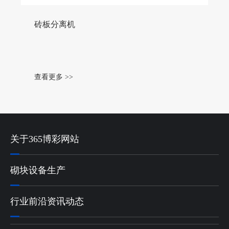
砖板分离机
查看更多 >>
关于365博彩网站
砌块设备生产
行业前沿资讯动态