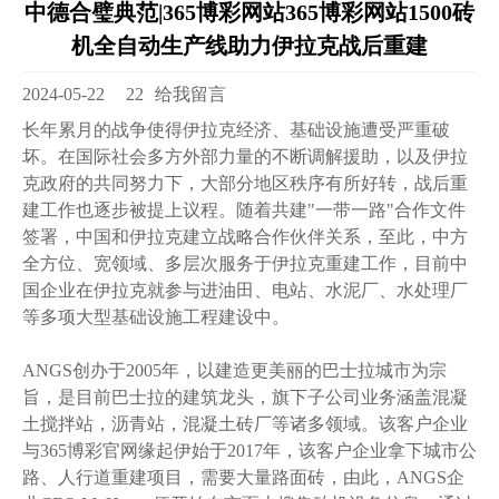
中德合璧典范|365博彩网站365博彩网站1500砖
机全自动生产线助力伊拉克战后重建
2024-05-22
22
给我留言
长年累月的战争使得伊拉克经济、基础设施遭受严重破
坏。在国际社会多方外部力量的不断调解援助，以及伊拉
克政府的共同努力下，大部分地区秩序有所好转，战后重
建工作也逐步被提上议程。随着共建"一带一路"合作文件
签署，中国和伊拉克建立战略合作伙伴关系，至此，中方
全方位、宽领域、多层次服务于伊拉克重建工作，目前中
国企业在伊拉克就参与进油田、电站、水泥厂、水处理厂
等多项大型基础设施工程建设中。
ANGS创办于2005年，以建造更美丽的巴士拉城市为宗
旨，是目前巴士拉的建筑龙头，旗下子公司业务涵盖混凝
土搅拌站，沥青站，混凝土砖厂等诸多领域。该客户企业
与365博彩官网缘起伊始于2017年，该客户企业拿下城市公
路、人行道重建项目，需要大量路面砖，由此，ANGS企