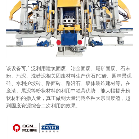
该设备可广泛利用建筑固废、冶金固废、尾矿固废、石末
粉、污泥、洗砂泥相关固废材料生产仿石PC砖、园林景观
砖、水利护坡砖、路面砖、路沿石、墙体装饰建材等。在
废渣、尾泥等粉状材料的利用中独具优势，能大幅提升粉
状材料的掺入量，真正做到大量消耗各种大宗固废渣，起
到固废资源综合二次利用的效果。