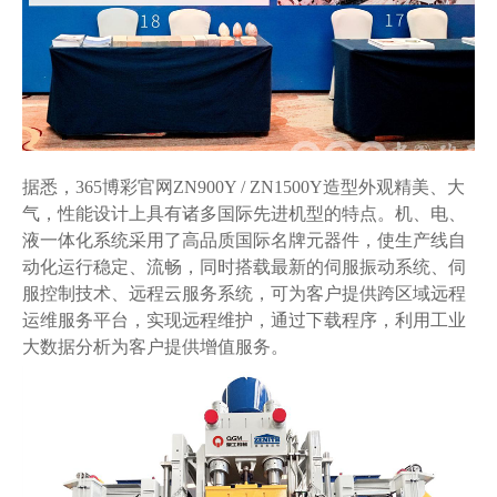
据悉，365博彩官网ZN900Y / ZN1500Y造型外观精美、大
气，性能设计上具有诸多国际先进机型的特点。机、电、
液一体化系统采用了高品质国际名牌元器件，使生产线自
动化运行稳定、流畅，同时搭载最新的伺服振动系统、伺
服控制技术、远程云服务系统，可为客户提供跨区域远程
运维服务平台，实现远程维护，通过下载程序，利用工业
大数据分析为客户提供增值服务。