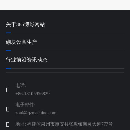
关于365博彩网站
砌块设备生产
行业前沿资讯动态
电话:

+86-18105956829
电子邮件:

zoul@qzmachine.com

地址: 福建省泉州市惠安县张坂镇海灵大道777号