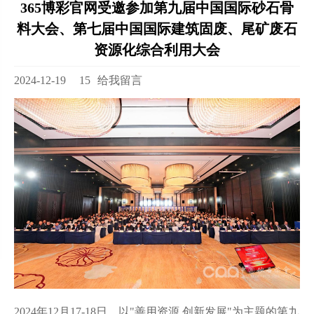
365博彩官网受邀参加第九届中国国际砂石骨
料大会、第七届中国国际建筑固废、尾矿废石
资源化综合利用大会
2024-12-19
15
给我留言
2024年12月17-18日，以"善用资源 创新发展"为主题的第九