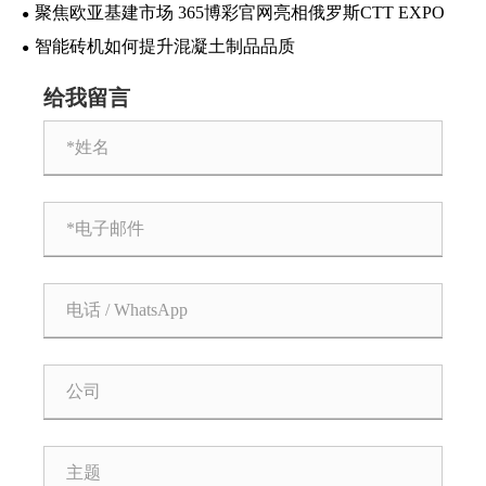
聚焦欧亚基建市场 365博彩官网亮相俄罗斯CTT EXPO
智能砖机如何提升混凝土制品品质
给我留言