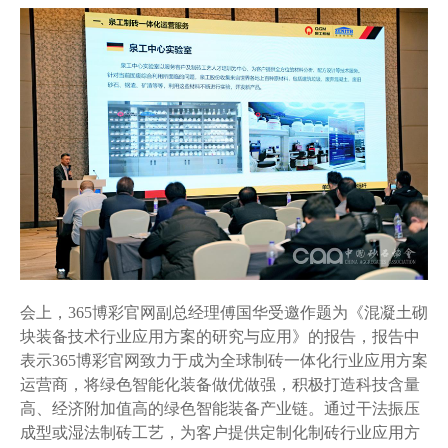
会上，365博彩官网副总经理傅国华受邀作题为《混凝土砌
块装备技术行业应用方案的研究与应用》的报告，报告中
表示365博彩官网致力于成为全球制砖一体化行业应用方案
运营商，将绿色智能化装备做优做强，积极打造科技含量
高、经济附加值高的绿色智能装备产业链。通过干法振压
成型或湿法制砖工艺，为客户提供定制化制砖行业应用方