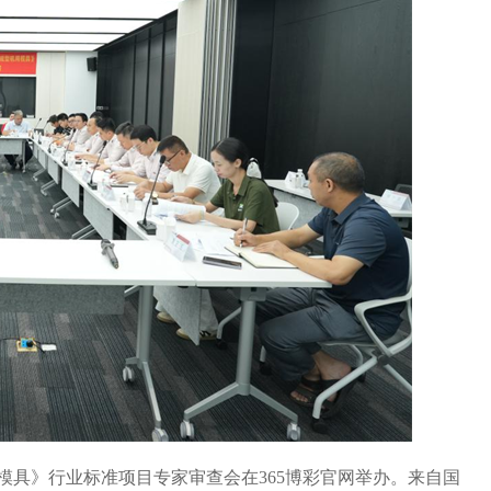
用模具》行业标准项目专家审查会在365博彩官网举办。来自国