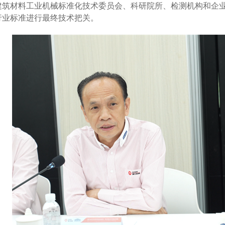
建筑材料工业机械标准化技术委员会、科研院所、检测机构和企业
行业标准进行最终技术把关。