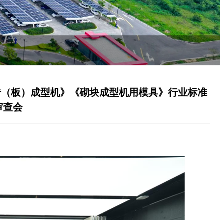
土砖（板）成型机》《砌块成型机用模具》行业标准
审查会