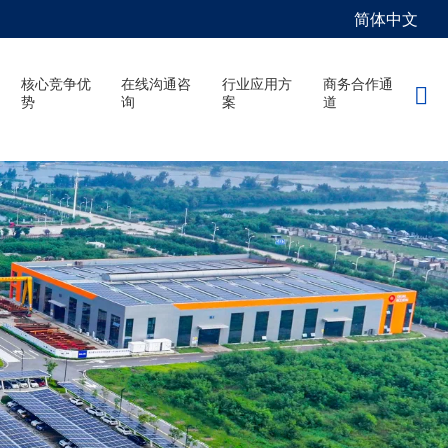
简体中文
核心竞争优
在线沟通咨
行业应用方
商务合作通

势
询
案
道