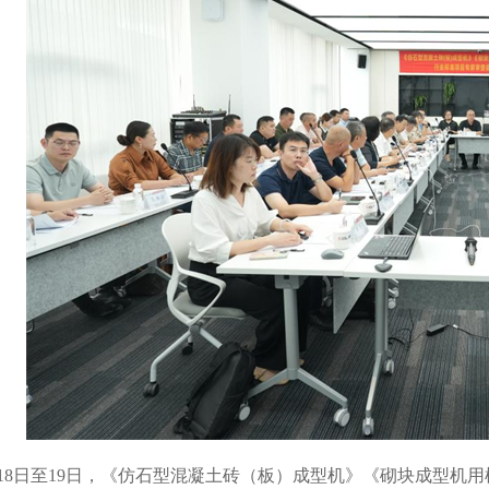
月18日至19日，《仿石型混凝土砖（板）成型机》《砌块成型机