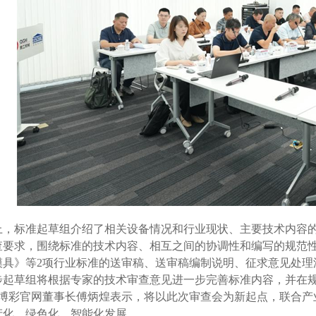
上，标准起草组介绍了相关设备情况和行业现状、主要技术内容
查要求，围绕标准的技术内容、相互之间的协调性和编写的规范
模具》等2项行业标准的送审稿、送审稿编制说明、征求意见处理
步起草组将根据专家的技术审查意见进一步完善标准内容，并在
65博彩官网董事长傅炳煌表示，将以此次审查会为新起点，联合
产化、绿色化、智能化发展。