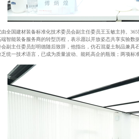
议由全国建材装备标准化技术委员会副主任委员王玉敏主持。36
高端智能装备服务商的转型历程，表示愿以开放姿态共享实验数
委会副主任委员彭明德随后致辞，他指出，仿石混凝土制品兼具石
缺乏统一技术语言，已成为质量波动、能耗高企的瓶颈；两项标