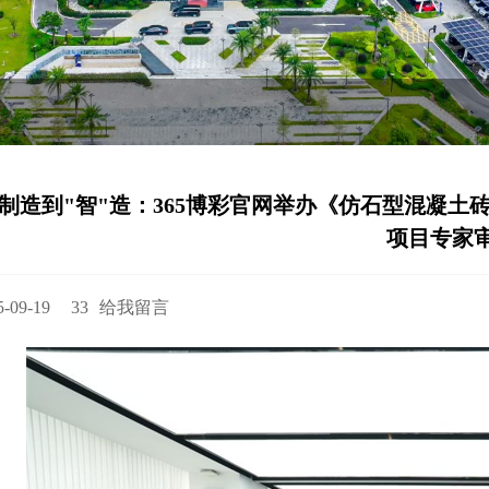
制造到"智"造：365博彩官网举办《仿石型混凝
项目专家
5-09-19
33
给我留言