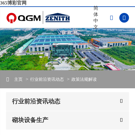
365博彩官网
简
体


中
文
主页
行业前沿资讯动态
政策法规解读
行业前沿资讯动态
砌块设备生产