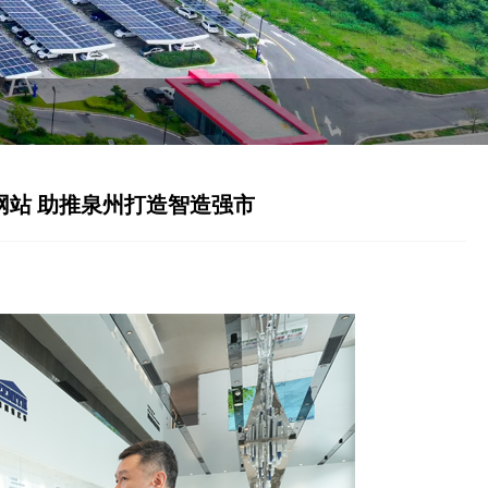
网站 助推泉州打造智造强市