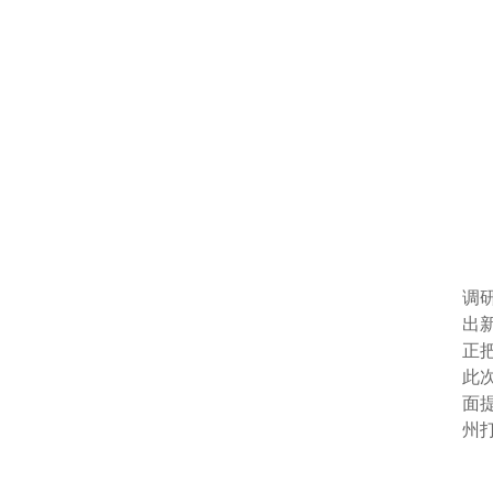
调
出
正
此
面
州