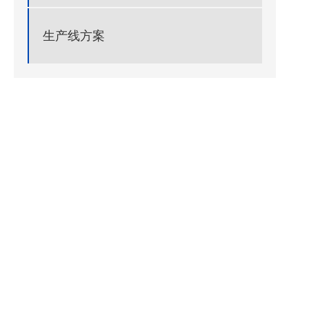
生产线方案