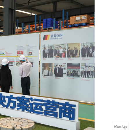
WhatsApp