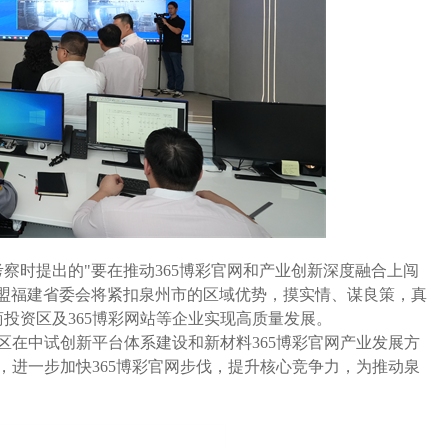
察时提出的"要在推动365博彩官网和产业创新深度融合上闯
盟福建省委会将紧扣泉州市的区域优势，摸实情、谋良策，真
投资区及365博彩网站等企业实现高质量发展。
区在中试创新平台体系建设和新材料365博彩官网产业发展方
，进一步加快365博彩官网步伐，提升核心竞争力，为推动泉