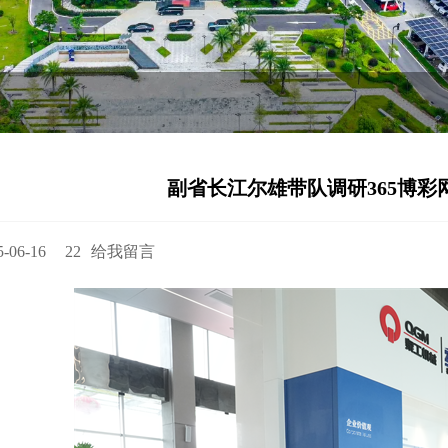
副省长江尔雄带队调研365博彩
5-06-16
22
给我留言