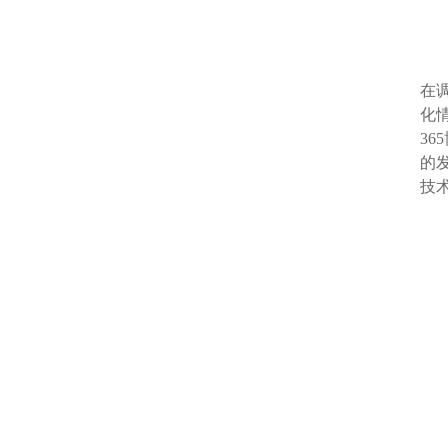
在
化
3
的
技