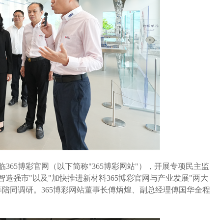
临365博彩官网（以下简称"365博彩网站"），开展专项民主监
造强市"以及"加快推进新材料365博彩官网与产业发展"两大
陪同调研。365博彩网站董事长傅炳煌、副总经理傅国华全程