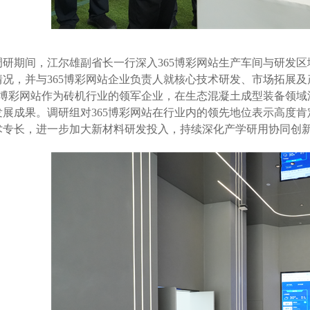
调研期间，江尔雄副省长一行深入365博彩网站生产车间与研发区
情况，并与365博彩网站企业负责人就核心技术研发、市场拓展
65博彩网站作为砖机行业的领军企业，在生态混凝土成型装备领
发展成果。调研组对365博彩网站在行业内的领先地位表示高度
术专长，进一步加大新材料研发投入，持续深化产学研用协同创