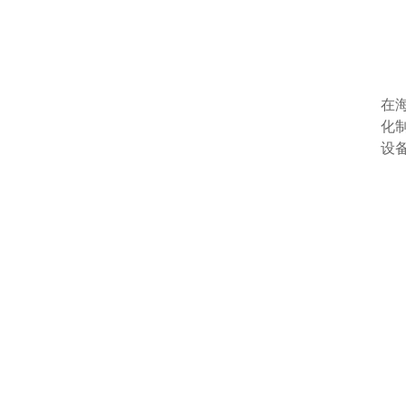
在
化
设