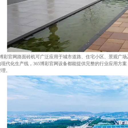
65博彩官网路面砖机可广泛应用于城市道路、住宅小区、景观广
的现代化生产线，365博彩官网设备都能提供完整的行业应用方
管理。