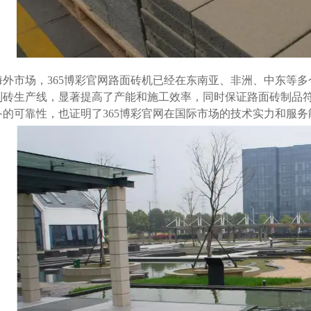
海外市场，365博彩官网路面砖机已经在东南亚、非洲、中东等多
制砖生产线，显著提高了产能和施工效率，同时保证路面砖制品符
备的可靠性，也证明了365博彩官网在国际市场的技术实力和服务