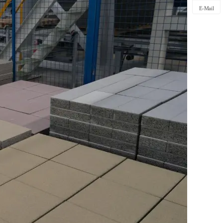
E-Mail