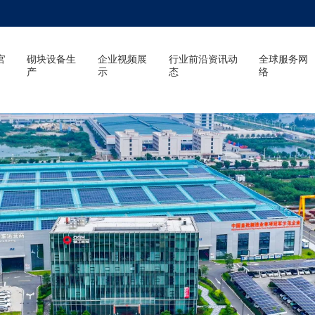
官
砌块设备生
企业视频展
行业前沿资讯动
全球服务网
产
示
态
络