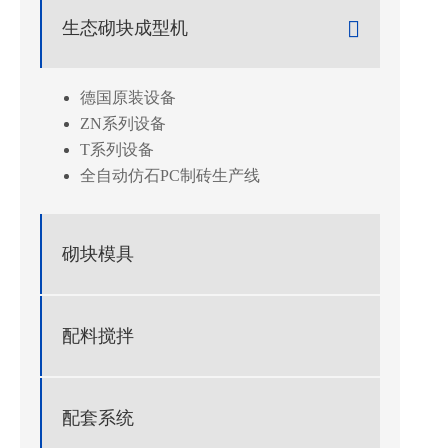

生态砌块成型机
德国原装设备
ZN系列设备
T系列设备
全自动仿石PC制砖生产线
砌块模具
配料搅拌
配套系统