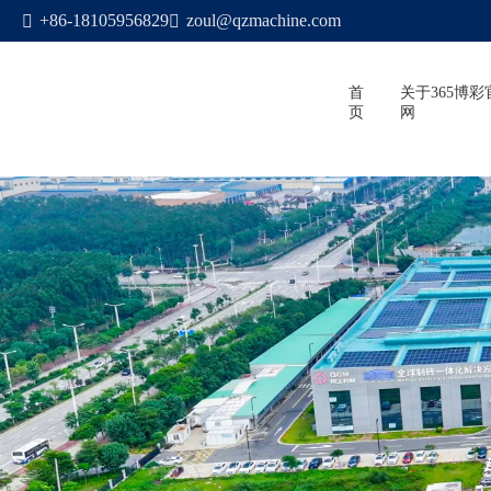
365博彩官网
+86-18105956829
zoul@qzmachine.com


首
关于365博彩
页
网