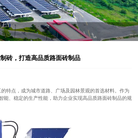
效制砖，打造高品质路面砖制品
工的特点，成为城市道路、广场及园林景观的首选材料。作为
、智能、稳定的生产性能，助力企业实现高品质路面砖制品的规