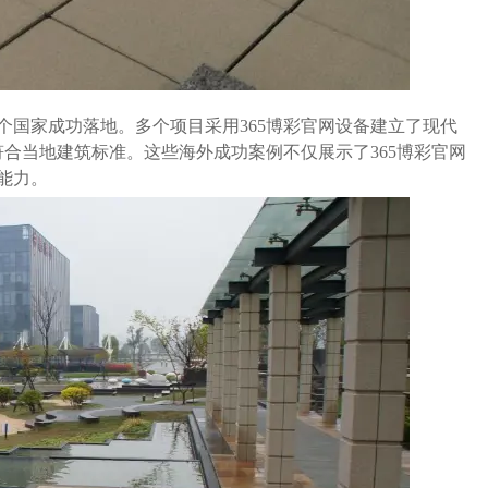
个国家成功落地。多个项目采用365博彩官网设备建立了现代
合当地建筑标准。这些海外成功案例不仅展示了365博彩官网
能力。