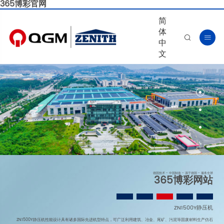
365博彩官网
简
体


中
文
德国技术 - 中国制造 - 源于德国 - 服务全球
365博彩网站
ZN1500Y静压机
ZN1500Y静压机性能设计具有诸多国际先进机型特点，可广泛利用建筑、冶金、尾矿、污泥等固废材料生产仿石