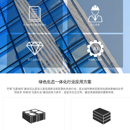
行业标准主要起草单位
匠心传承
军工品质认证
AI远程云服务
绿色生态一体化行业应用方案
开展"无废城市"建设试点是深入落实国家决策部署的具体行动，是从城市整体层面深化固体废物综合管
理改革
和推动"无废社会"建设的有力抓手，是提升生态文明、建设美丽国家的重要举措。