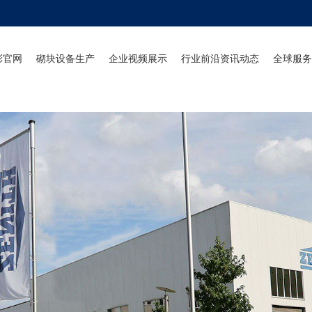
彩官网
砌块设备生产
企业视频展示
行业前沿资讯动态
全球服务