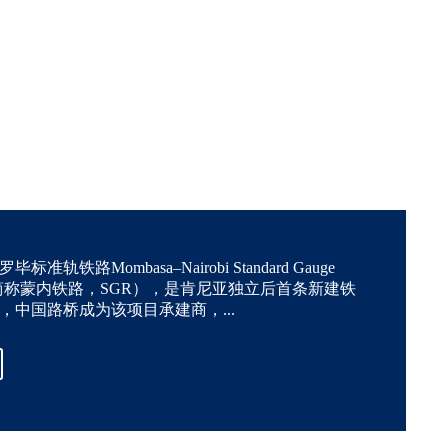
准轨铁路Mombasa–Nairobi Standard Gauge
ay（简称蒙内铁路，SGR），是肯尼亚独立后首条新建铁
年，中国路桥成为该项目承建商，...