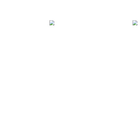
数字化生产
智
状态感知准
制造生态链 生产诉求透明化
智能化物