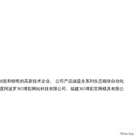
发、制造和销售的高新技术企业。 公司产品涵盖全系列生态砌块自动化
阿波罗365博彩网站科技有限公司、福建365博彩官网模具有限公
WhatsApp