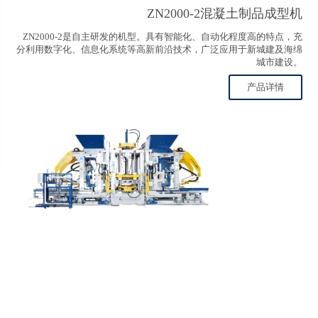
ZN2000-2混凝土制品成型机
ZN2000-2是自主研发的机型。具有智能化、自动化程度高的特点，充
分利用数字化、信息化系统等高新前沿技术，广泛应用于新城建及海绵
城市建设。
产品详情