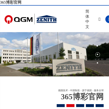
365博彩官网
简
体

中
文
德国技术 - 中国制造 - 源于德国 - 服务全球
365博彩官网