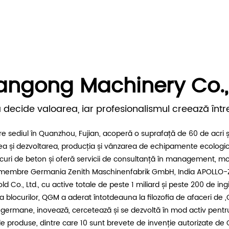
ngong Machinery Co.,
 decide valoarea, iar profesionalismul creează înt
sediul în Quanzhou, Fujian, acoperă o suprafață de 60 de acri și 
area și dezvoltarea, producția și vânzarea de echipamente ecologi
 de beton și oferă servicii de consultanță în management, moderni
ii membre Germania Zenith Maschinenfabrik GmbH, India APOLLO-Z
Co., Ltd., cu active totale de peste 1 miliard și peste 200 de ingin
 a blocurilor, QGM a aderat întotdeauna la filozofia de afaceri de 
 germane, inovează, cercetează și se dezvoltă în mod activ pentr
produse, dintre care 10 sunt brevete de invenție autorizate de Ofi