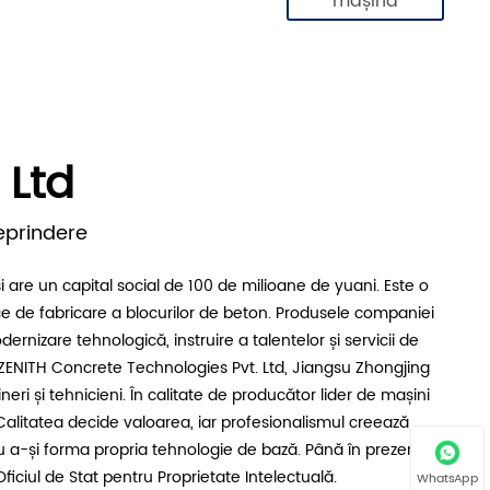
mașină
 Ltd
reprindere
are un capital social de 100 de milioane de yuani. Este o
ce de fabricare a blocurilor de beton. Produsele companiei
zare tehnologică, instruire a talentelor și servicii de
ENITH Concrete Technologies Pvt. Ltd, Jiangsu Zhongjing
eri și tehnicieni. În calitate de producător lider de mașini
„Calitatea decide valoarea, iar profesionalismul creează
u a-și forma propria tehnologie de bază. Până în prezent,
ciul de Stat pentru Proprietate Intelectuală.
WhatsApp