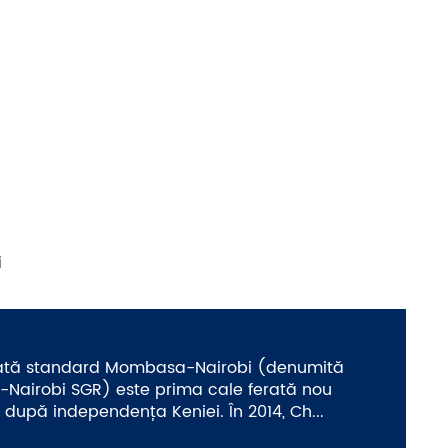
i
rată standard Mombasa-Nairobi (denumită
airobi SGR) este prima cale ferată nou
 după independența Keniei. În 2014, Ch...