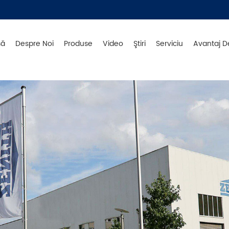
să
Despre Noi
Produse
Video
Ştiri
Serviciu
Avantaj D