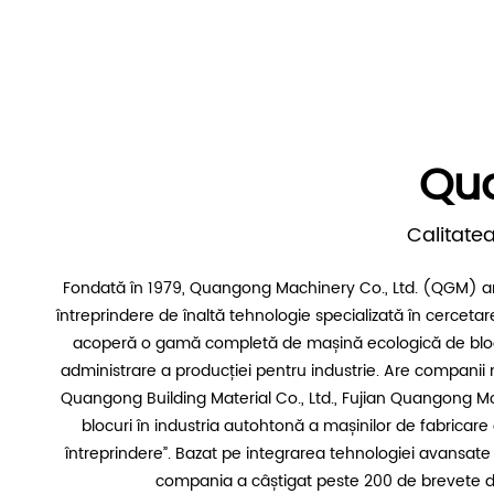
Qua
Calitatea
Fondată în 1979, Quangong Machinery Co., Ltd. (QGM) are 
întreprindere de înaltă tehnologie specializată în cercet
acoperă o gamă completă de mașină ecologică de blocuri
administrare a producției pentru industrie. Are compan
Quangong Building Material Co., Ltd., Fujian Quangong Mold 
blocuri în industria autohtonă a mașinilor de fabricare
întreprindere”. Bazat pe integrarea tehnologiei avansate
compania a câștigat peste 200 de brevete de 