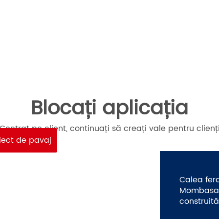
Blocați aplicația
Centrat pe client, continuați să creați vale pentru clienț
iect de pavaj
Calea fe
Mombasa-N
construită